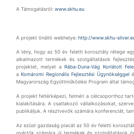
A Támogatásról:
www.skhu.eu
A projekt önálló webhelye:
http://www.skhu-silver.e
A tény, hogy az 50 év feletti korosztály rétege e
alkalmazott termékek és szolgáltatások fejleszté
projektet, melyet a
Rába-Duna-Vág Korlátolt Fele
a
Komáromi Regionális Fejlesztési Ügynökséggel
é
Magyarország Együttműködési Program által támoga
A projekt feltérképezi, felméri a célcsoporthoz ta
kialakítására. A csatlakozó vállalkozásokat, szer
publikáljuk. A résztvevők számára konferenciát, tan
Az ezüst gazdaság piacát az 50 év feletti koroszt
gyártók számára új termékek és szolgáltatások ór