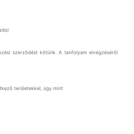
zés)
épzési szerződést kötünk. A tanfolyam elvégzéséről
tkező területekkel, úgy mint