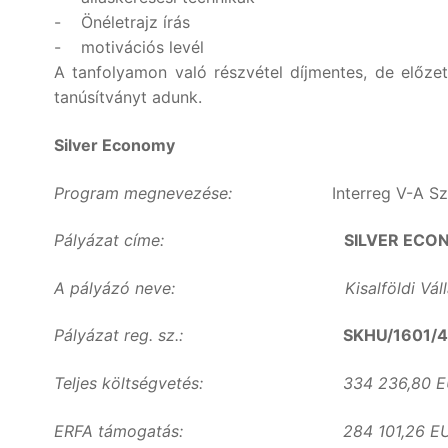
- Önéletrajz írás
- motivációs levél
A tanfolyamon való részvétel díjmentes, de előzet
tanúsítványt adunk.
Silver Economy
Program megnevezése:
Interreg V-A 
Pályázat címe:
SILVER EC
A pályázó neve: Kisalföldi Vállalkozás
Pályázat reg. sz.:
SKHU/1601/4
Teljes költségvetés: 334 236,80 E
ERFA támogatás: 284 101,26 EU