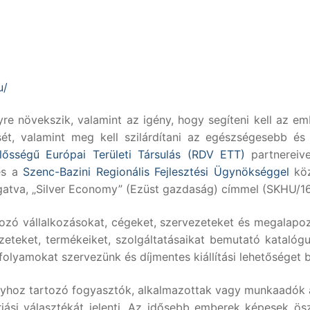
u/
gyre növekszik, valamint az igény, hogy segíteni kell az 
sét, valamint meg kell szilárdítani az egészségesebb és 
lősségű Európai Területi Társulás (RDV ETT)
partnereivel
s a
Szenc-Bazini Regionális Fejlesztési Ügynökséggel
köz
tva, „Silver Economy” (Ezüst gazdaság) címmel (SKHU/160
rtozó vállalkozásokat, cégeket, szervezeteket és megalapo
vezeteket, termékeiket, szolgáltatásaikat bemutató kataló
folyamokat szervezünk és díjmentes kiállítási lehetőséget b
ályhoz tartozó fogyasztók, alkalmazottak vagy munkaadók 
iási választékát jelenti. Az idősebb emberek képesek ö