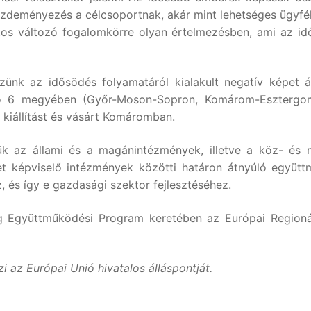
 kezdeményezés a célcsoportnak, akár mint lehetséges ügy
tos változó fogalomkörre olyan értelmezésben, ami az idő
ünk az idősödés folyamatáról kialakult negatív képet ár
zó 6 megyében (Győr-Moson-Sopron, Komárom-Esztergom
 kiállítást és vásárt Komáromban.
ük az állami és a magánintézmények, illetve a köz- és 
t képviselő intézmények közötti határon átnyúló együtt
, és így e gazdasági szektor fejlesztéséhez.
g Együttműködési Program keretében az Európai Regionáli
 az Európai Unió hivatalos álláspontját.