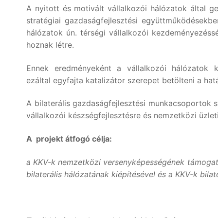
A nyitott és motivált vállalkozói hálózatok által
stratégiai gazdaságfejlesztési együttműködésekb
hálózatok ún. térségi vállalkozói kezdeményezéssé
hoznak létre.
Ennek eredményeként a vállalkozói hálózatok k
ezáltal egyfajta katalizátor szerepet betölteni a h
A bilaterális gazdaságfejlesztési munkacsoportok 
vállalkozói készségfejlesztésre és nemzetközi üzle
A
projekt átfogó célja:
a KKV-k nemzetközi versenyképességének támogatás
bilaterális hálózatának kiépítésével és a KKV-k bila