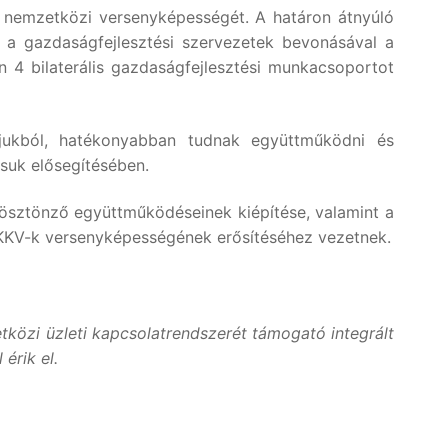
ok nemzetközi versenyképességét. A határon átnyúló
 a gazdaságfejlesztési szervezetek bevonásával a
n 4 bilaterális gazdaságfejlesztési munkacsoportot
ájukból, hatékonyabban tudnak együttműködni és
ásuk elősegítésében.
-ösztönző együttműködéseinek kiépítése, valamint a
i KKV-k versenyképességének erősítéséhez vezetnek.
özi üzleti kapcsolatrendszerét támogató integrált
érik el.