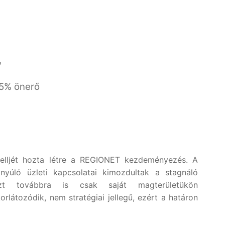
,
 5% önerő
elljét hozta létre a REGIONET kezdeményezés. A
yúló üzleti kapcsolatai kimozdultak a stagnáló
szt továbbra is csak saját magterületükön
látozódik, nem stratégiai jellegű, ezért a határon