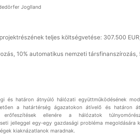
dedörfer Joglland
y projektrészének teljes költségvetése: 307.500 EUR
rozás, 10% automatikus nemzeti társfinanszírozás,
égi és határon átnyúló hálózati együttműködésének mod
etően a határtérség ágazatokon átívelő és határon átn
 erőfeszítések ellenére a hálózatok túlnyomóré
seti jelleggel egy-egy gazdasági probléma megoldására kor
őségek kiaknázatlanok maradnak.