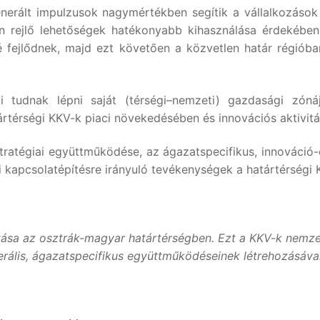
 generált impulzusok nagymértékben segítik a vállalkozás
en rejlő lehetőségek hatékonyabb kihasználása érdekében
 fejlődnek, majd ezt követően a közvetlen határ régióba
i tudnak lépni saját (térségi–nemzeti) gazdasági zón
atártérségi KKV-k piaci növekedésében és innovációs aktivit
stratégiai együttműködése, az ágazatspecifikus, innováció
ti kapcsolatépítésre irányuló tevékenységek a határtérség
a az osztrák-magyar határtérségben. Ezt a KKV-k nemzetk
terális, ágazatspecifikus együttműködéseinek létrehozásával 