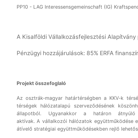
PP10 - LAG Interessensgemeinschaft (IG) Kraftspen
A Kisalföldi Vállalkozásfejlesztési Alapítván
Pénzügyi hozzájárulások: 85% ERFA finanszí
Projekt összefoglaló
Az osztrák-magyar határtérségben a KKV-k térs
térségek hálózatalapú szerveződésének köszönh
állapotból. Ugyanakkor a határon átnyúló
aktívak. A vállalkozói hálózatok együttműködése e
átívelő stratégiai együttműködésekben rejlő lehet