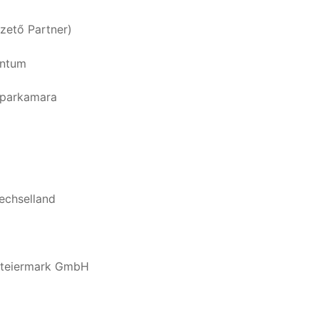
ezető Partner)
untum
Iparkamara
echselland
steiermark GmbH