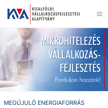
Ugrás
a
tartalomra
MEGÚJULÓ ENERGIAFORRÁS