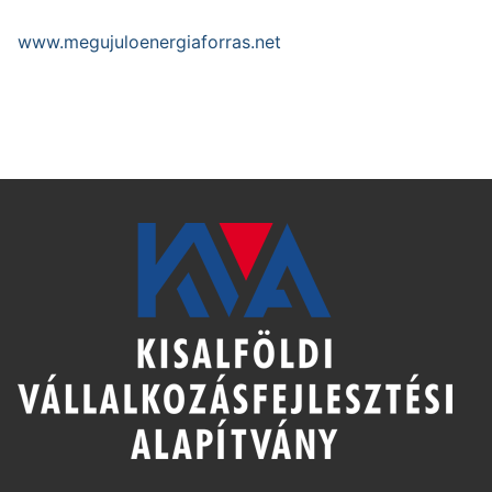
www.megujuloenergiaforras.net