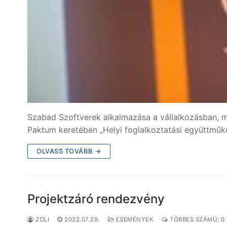
Szabad Szoftverek alkalmazása a vállalkozásban, min
Paktum keretében „Helyi foglalkoztatási együttmű
OLVASS TOVÁBB →
Projektzáró rendezvény
ZOLI
2022.07.29.
ESEMÉNYEK
TÖBBES SZÁMÚ: 0