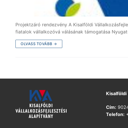
Projektzáró rendezvény A Kisalföldi Vállalkozásfejl
fiatalok vállalkozóvá válásának támogatása Nyuga
OLVASS TOVÁBB →
Kisalföldi
Cím:
9024 
Telefon:
+