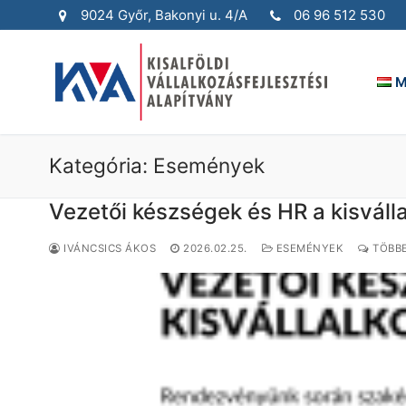
Ugrás
9024 Győr, Bakonyi u. 4/A
06 96 512 530
a
tartalomra
M
Kategória:
Események
Vezetői készségek és HR a kisvál
IVÁNCSICS ÁKOS
2026.02.25.
ESEMÉNYEK
TÖBBE