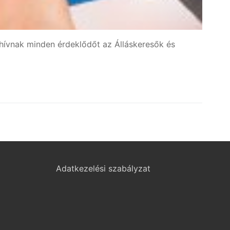
eghívnak minden érdeklődőt az Álláskeresők és
Adatkezelési szabályzat