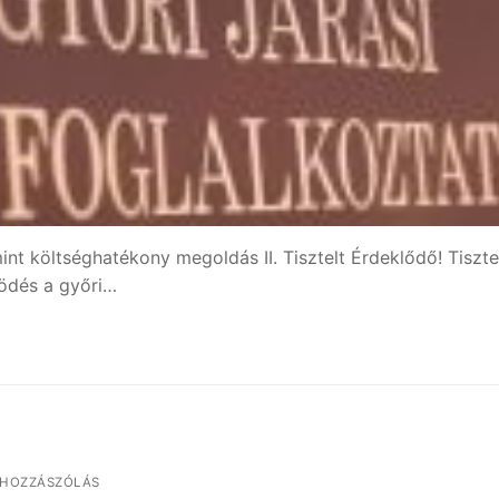
t költséghatékony megoldás II. Tisztelt Érdeklődő! Tisztel
ködés a győri…
 HOZZÁSZÓLÁS